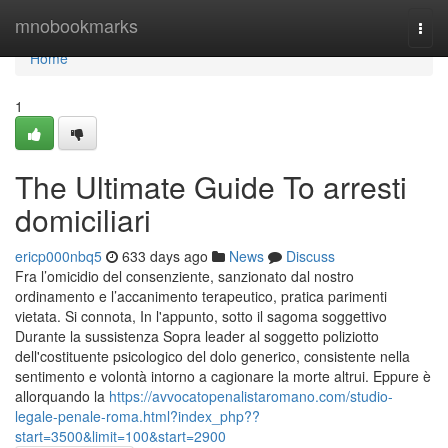
Home
mnobookmarks
Togg
navi
Home
1
The Ultimate Guide To arresti
domiciliari
ericp000nbq5
633 days ago
News
Discuss
Fra l’omicidio del consenziente, sanzionato dal nostro
ordinamento e l’accanimento terapeutico, pratica parimenti
vietata. Si connota, In l'appunto, sotto il sagoma soggettivo
Durante la sussistenza Sopra leader al soggetto poliziotto
dell'costituente psicologico del dolo generico, consistente nella
sentimento e volontà intorno a cagionare la morte altrui. Eppure è
allorquando la
https://avvocatopenalistaromano.com/studio-
legale-penale-roma.html?index_php??
start=3500&limit=100&start=2900