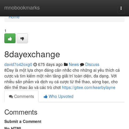
Home
mnobookmarks
Togg
navi
Home
1
8dayexchange
david7o42oxg0
675 days ago
News
Discuss
8Day là một lựa chọn đáng cân nhắc cho những ai yêu thích cá
cược và tìm kiếm một nền tảng giải trí toàn diện, đa dạng. Với
nhiều sản phẩm và dịch vụ cá cược từ thể thao, sòng bạc, cho
đến thể thao ảo và các trò chơi
https://gitee.com/kearbylayne
Comments
Who Upvoted
Comments
Submit a Comment
No HTML